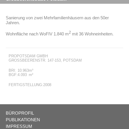
Sanierung von zwei Mehrfamilienhäusern aus den 50er
Jahren.
2
Wohnfläche nach WoFIV 1.840 m
mit 36 Wohneinheiten.
PROPOTSDAM GMBH
GROSSBEERENSTR. 147-153, POTSDAM
BRI:
10.963
m³
BGF:
4.093
m²
FERTIGSTELLUNG:2008
BÜROPROFIL
PUBLIKATIONEN
IMPRESSUM